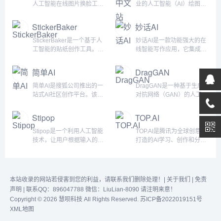
人工智能在线图片换脸工
业的人工智能（AI）绘图网
具，它允许用户将自己的脸
站，它为用户提供了一种轻
部与标志性图像进行替换。
松创作和极速出图的方式。
StickerBaker
妙话AI
用户可以上传一张高清的正
基于最新的AI技术，
面照片，然后选择与各种名
Midjourney能够快速生成各
StickerBaker是一个基于人
妙话AI是一款功能强大的在
人、历史人物或职业角色的
种风格的高质量图片，满足
工智能的贴纸创作工具。它
线智能写作应用，它集成了
面孔进行换脸。这个工具提
用户的不同创作需求。在
允许用户通过输入特定的提
100多个先进的智能AI大模
供了8张免费的图片生成，
Midjourney中文站上，用户
示语句来生成独特的贴纸。
型，为用户提供了丰富多样
简单AI
DragGAN
如果用户想要生成更多的图
可以通过简单的操作，如输
这个工具使用了Replicate平
的功能。无论是自动生成绘
片，可以支付7.99美元来生
入一句话或上传一张图片，
台来生成贴纸，并依托于
画作品、打造语音对话机器
简单AI是搜狐公司推出的一
DragGAN是一种基于生成
成超过100张图片。&...
来激发AI...
Fly.io作为其基础设施，同时
人，还是进行聊天、写作、
站式AI社区创作平台。该平
对抗网络（GAN）的人工智
利用Tigris来托管生成的图
语音生成等操作，妙话AI都
台致力于提供全面的AI社区
能模型，旨在实现照片主体
片。StickerBaker是一个
能一键轻松实现。将多种类
服务，包括AI作图、文生图
的形状、神态、位置和大小
Stipop
TOP.AI
100%开源的项目，这意味
AI大模型集合，用户可以在
prompt社区、AI文案、AI头
的变化。具体来说，
着任何人都可以...
一个平台上体验市面上所有
像、AI素材、AI设计等功
DragGAN可以对图像进行
Stipop是一个利用人工智能
TOP.AI是腾讯为全球创意者
的 AI 大模型，以便让用...
能。用户可以在这个平台上
编辑和转换，使用户能够通
技术，让用户根据输入的提
打造的AI学习、创作和分享
便捷地使用和理解人工智
过拖动操作来修改图像中的
示快速创建个性化贴纸的工
平台，旨在引进更多创意资
能，实现各种创意和设计的
特定区域。例如，用户可以
具。用户可以输入任何文本
源，分享前沿创意内容。我
快速生成。简单AI以“快人一
选择性地改变照片中的特定
提示，Stipop会根据这些提
们可以通过各种智能化的工
步，轻松玩转AI”为理念，让
对象或区域，如人脸、物体
示生成独特的贴纸设计，这
具，创作出具有更高质量的
本站收录的网站若侵害到您的利益，请联系我们删除处理！|
关于我们
|
免责
每一位用户...
等，并对其进行形状的变
些设计可以在社交媒体、聊
创意内容，从而提高自身的
声明
| 联系QQ：896047788 微信：LiuLian-8090 请注明来意！
化、姿态的...
天应用程序或其他数字平台
创造力，更好地表达自我，
Copyright © 2026 慧呗科技 All Rights Reserved.
苏ICP备2022019151号
上使用，以增强交流和表达
更加精准地对接商业价值。
XML地图
个性。Stipop的目标是通过
在TOP.AI，我们将通过专业
简单易用的界面和强大的AI
级别的设计师智慧和强大的