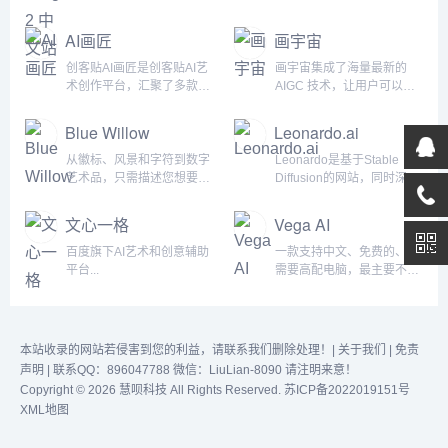
令、参考图生图、4K 输出
强工具。ARC（Applied
和商业素材创作。产品简介
Research Center）肩负着
AI画匠
画宇宙
GPT Image 2 中文站是一个
探索和挑战智能媒体相关前
聚焦 GPT Image 2 图像生
沿技术的使命，旨在成为世
创客贴AI画匠是创客贴AI艺
画宇宙集成了海量最新的
成能力的在线工作台。用户
界一流应用研究中心和行业
术创作平台，汇聚了多款AI
AIGC 技术，让用户可以随
可以通过中文指令生成图
的标杆。所属的腾讯PCG是
创作辅助工具，迎接人机共
心所欲、自然流畅地进行 AI
片，也可以上传参考图继续
一个集社交、流量和内容平
创内容的新时代...
作画、AI 创作；Nolibox
Blue Willow
Leonardo.ai
生成海报、产品图、人像写
台于一体的大型事业群，业
Creator 致力于让每个人都
真、插画、电商主图和社媒
务需求覆盖了人工智能和大
能享受 AIGC （AI
从徽标、风景和字符到数字
Leonardo是基于Stable
封面等素材。网站把模型选
数据方面几乎所有的技术。
Generated Content）带来
艺术品，只需描述您想要的
Diffusion的网站，同时深度
择、图片生成、作...
ARC因此在研究领域的...
的创作乐趣与创作成就！...
图像，我们的人工智能图像
集成了Stable Diffusion的各
生成工具将为您的项目创建
种插件，比如ControlNET的
文心一格
Vega AI
完美的图形。这一切都是免
openpose姿势参考、局部
费的。...
重绘、prompt提示等等，甚
百度旗下AI艺术和创意辅助
一款支持中文、免费的、不
至还提供了傻瓜式在线训练
平台...
需要高配电脑，最主要不需
自己模型的功能。对Stable
要科学上网的AI平台，能够
Diffusion了解比较多的人可
满足大多数人的需求，而且
能会知道一个Stable
不需要梯子，让普通人都能
Diffusion模型分享社区 –
很容易的接触AI绘画，最主
本站收录的网站若侵害到您的利益，请联系我们删除处理！|
关于我们
|
免责
civitai.com。而Leonardo更
要的是现阶段免费，感兴趣
声明
| 联系QQ：896047788 微信：LiuLian-8090 请注明来意！
像是Civtai和Sta...
的小伙伴羊毛赶紧薅起
Copyright © 2026 慧呗科技 All Rights Reserved.
苏ICP备2022019151号
来！...
XML地图