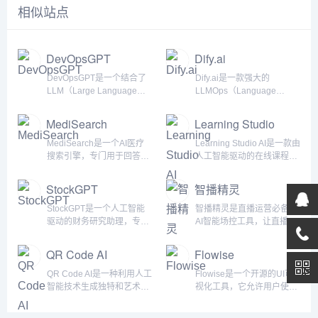
相似站点
DevOpsGPT
Dify.ai
DevOpsGPT是一个结合了
Dify.ai是一款强大的
LLM（Large Language
LLMOps（Language
Model，大型语言模型）和
Model Operations）平台，
DevOps工具的智能软件开
专为用户提供便捷的人工智
MediSearch
Learning Studio
发平台。其核心理念是将自
能应用程序开发体验。该平
AI
然语言的需求转化为可工作
台结合了后端即服务和
MediSearch是一个AI医疗
Learning Studio AI是一款由
的软件。通过利用先进的自
LLMOps的概念，使得开发
搜索引擎，专门用于回答医
人工智能驱动的在线课程制
然语言处理（NLP）技术和
者能够快速构建生产级生成
学问题。其主要目标是为用
作工具，主要用于自动生成
机器学习模型，
AI应用程序。无论是技术人
户提供准确和可靠的医疗信
课程，以大幅提高课程设
StockGPT
智播精灵
DevOpsGPT为开发者提供
员还是非技术人员，都可以
息，使他们在几秒钟内就能
计、开发和创建的效率。无
智能化的辅助工具，通过理
利用Dify参与人工智能应用
找到任何医学问题的答案。
论用户的技术水平如何，都
StockGPT是一个人工智能
智播精灵是直播运营必备的
解和生成代...
的定...
MediSearch的主要数据来
可以利用这款工具中的生成
驱动的财务研究助理，专门
AI智能场控工具，让直播更
源是健康线
式人工智能来生成课程。
用于股票市场的预测和交
智能！提供商品自动弹讲
（Healthline），这是美国
Learning Studio AI支持包括
易，同时也是一个人工智能
解、自动发福袋、定时弹
QR Code AI
Flowise
排名第一的健康信息网站，
阿拉伯语、希腊语、英语、
驱动的搜索工具，包含所有
幕、AI语音播报、自动回评
它使用自然语言处理、机器
法语、德语、希伯来语在
标准普尔 500 指数和纳斯达
等AI智能场控工具，同时还
QR Code AI是一种利用人工
Flowise是一个开源的UI可
学习和人工智能等技术从...
内...
克公司的收益发布、财务报
提供丰富的直播装修模版、
智能技术生成独特和艺术性
视化工具，它允许用户使用
告和其他基本信息的知识。
倒计时互动、自定义贴片等
二维码的工具。它的主要功
Node Typescript/Javascript
它基于自回归的数字模型，
直播装修场景工具，助力直
能是将传统的二维码与品牌
中的LangchainJS构建自己