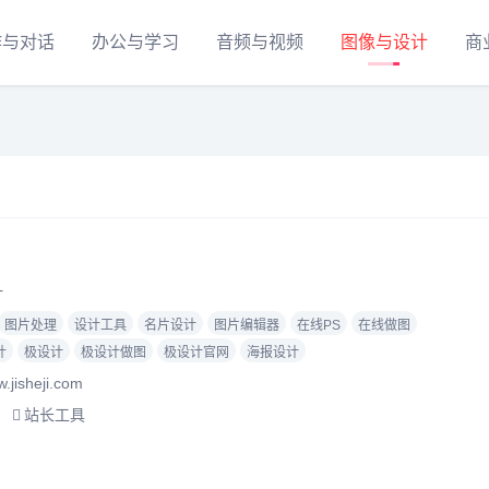
作与对话
办公与学习
音频与视频
图像与设计
商
计
图片处理
设计工具
名片设计
图片编辑器
在线PS
在线做图
计
极设计
极设计做图
极设计官网
海报设计
jisheji.com
站长工具