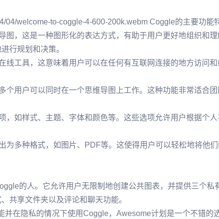
ds/2024/04/welcome-to-coggle-4-600-200k.webm Coggle的主要功
思维导图，这是一种图形化的表达方式，有助于用户更好地组织和
地进行规划和决策。
算的在线工具，这意味着用户可以在任何有互联网连接的地方访问和编
使得多个用户可以同时在一个思维导图上工作。这种功能非常适合
义选项，如样式、主题、字体和颜色等。这些选项允许用户根据个
图导出为多种格式，如图片、PDF等。这使得用户可以轻松地将
ggle的人。它允许用户无限制地创建公共图表，并提供三个私
式、共享文件夹以及评论和聊天功能。
能并在隐私的情况下使用Coggle，Awesome计划是一个不