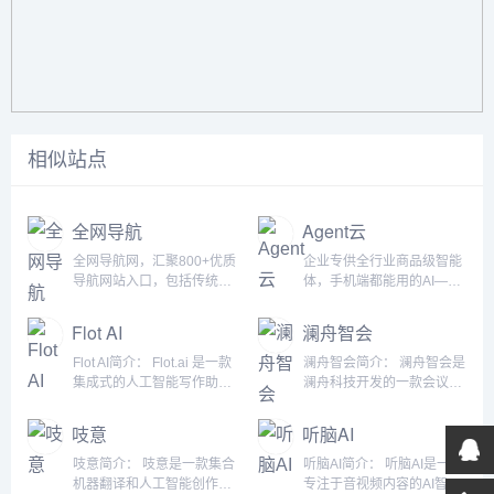
相似站点
全网导航
Agent云
全网导航网，汇聚800+优质
企业专供全行业商品级智能
导航网站入口，包括传统导
体，手机端都能用的AI—
航网、垂直导航、行业导
PPT工具...
航、AI导航、地域导航网
Flot AI
澜舟智会
站，助你一站直达10万+优
质网站资源...
Flot AI简介： Flot.ai 是一款
澜舟智会简介： 澜舟智会是
集成式的人工智能写作助
澜舟科技开发的一款会议内
手，它使用 GPT-4 模型并支
容分析平台。它能够对用户
持超过 200 种语言。这个工
上传的会议音频和视频进行
吱意
听脑AI
具可以帮助用户在各种应用
文字转录和深度智能分析。
或网站上获得 AI 的帮助，从
通过这些分析，用户可以快
吱意简介： 吱意是一款集合
听脑AI简介： 听脑AI是一款
而提高工作效率和效率。
速理解、查找和导航定位会
机器翻译和人工智能创作为
专注于音视频内容的AI智能