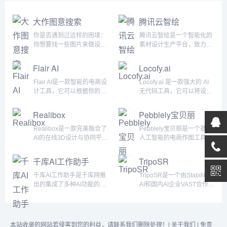
大作图意搜索
腾讯云智绘
你是否遇到过这样的困境：
腾讯云智绘是一个智能化的
你想要找一些图片来做设
素材设计生产平台，致力于
计，但是你不知道该用什么
为个人创作者和企业提供便
关键词来搜索，或者你用了
捷、高效、高品质的素材生
Flair AI
Locofy.ai
关键词，却发现结果和你想
产服务。它基于腾讯自研的
象的不一样，你只能不停地
AI智能作图引擎、AI智能视
Flair AI是一款智能的电商设
Locofy.ai 是一款强大的 AI
翻页，浪费时间和精力。你
频合成引擎、AI配色算法、
计工具，它可以根据你的产
无代码工具，它可以将设计
是否希望有一个搜索引擎，
智能排版引擎等技术，能够
品和需求，生成适合你的场
软件（如 Figma、Adobe
能够理解你的需求，直接给
实现素材的智能化设计生
景图。无论你是想要展示你
XD 和 Sketch）中的设计转
Realibox
Pebblely宝贝丽
你你想要的图片，而不是让
产，满足各种类型和行业的
的服装、饰品、家居用品还
换成前端代码。其核心功能
你去猜它的逻辑和规则？大
创意需求。腾讯云智绘腾讯
是其他任何商品，Flair AI都
是将设计快速转化为前端代
Realibox是一款完美融合了
Pebblely宝贝丽是一个基于
作图意搜索是一个专业的图
云智绘的八大功能亮点：
可以为你提供高质量的产品
码，支持将Figma、Adobe
AI的在线3D设计与协同平
人工智能的电商作图工具，
片搜索引擎，...
1、秒速编...
摄影效果。你只需要上传你
XD等设计工具中的设计作
台。致力于引领产品创新的
它可以在几秒钟内将普通的
的产品图片，选择或输入你
品转化为可用于生产的代
全场景数字化转型。该平台
产品图片转化为精美的场景
千库AI工作助手
TripoSR
想要的场景描述，比如“冬季
码，如React、React
不仅支持在线建模、高质量
图，适用于电商和社交媒体
时尚”、“浪漫约会”、“轻松办
Nativ...
渲染、动画制作、交互式设
等营销渠道。你可以使用
千库AI工作助手是千库网推
TripoSR是一个由Stability
公”等，...
计以及AR发布等一系列复
Pebblely宝贝丽自带的主
出的集成了多种AI功能的一
AI和国内AI企业VAST合作开
杂任务，还极大地简化了设
题，也可以根据自己的需求
站式AI创意服务平台，拥有
源的快速3D物体重建模型。
计流程，提高了工作效率。
自定义描述，生成不同风格
AI写作、AI对话、智能聊天
它能在1秒内从单张2D图像
Realibox的核心优势在于其
的图片。此工具的灵活性和
机器人、AI绘画、AI图像处
快速生成高质量的3D模型。
全方位的3D设计资产管理能
快速性使其成为产品推广和
理、AI智能设计等200+场景
这项技术利用先进的人工智
本站收录的网站若侵害到您的利益，请联系我们删除处理！|
关于我们
|
免责