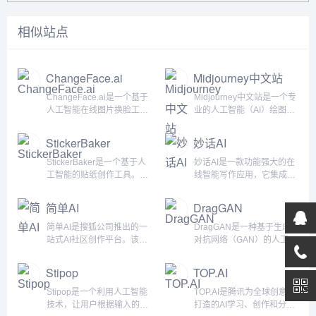
相似站点
ChangeFace.ai
Midjourney中文站
ChangeFace.ai是一个基于
Midjourney中文站是一个专
人工智能在线图片换脸工
业的人工智能（AI）绘图网
具，它允许用户将自己的脸
站，它为用户提供了一种轻
部与标志性图像进行替换。
松创作和极速出图的方式。
StickerBaker
妙话AI
用户可以上传一张高清的正
基于最新的AI技术，
面照片，然后选择与各种名
Midjourney能够快速生成各
StickerBaker是一个基于人
妙话AI是一款功能强大的在
人、历史人物或职业角色的
种风格的高质量图片，满足
工智能的贴纸创作工具。它
线智能写作应用，它集成了
面孔进行换脸。这个工具提
用户的不同创作需求。在
允许用户通过输入特定的提
100多个先进的智能AI大模
供了8张免费的图片生成，
Midjourney中文站上，用户
示语句来生成独特的贴纸。
型，为用户提供了丰富多样
简单AI
DragGAN
如果用户想要生成更多的图
可以通过简单的操作，如输
这个工具使用了Replicate平
的功能。无论是自动生成绘
片，可以支付7.99美元来生
入一句话或上传一张图片，
台来生成贴纸，并依托于
画作品、打造语音对话机器
简单AI是搜狐公司推出的一
DragGAN是一种基于生成
成超过100张图片。&...
来激发AI...
Fly.io作为其基础设施，同时
人，还是进行聊天、写作、
站式AI社区创作平台。该平
对抗网络（GAN）的人工智
利用Tigris来托管生成的图
语音生成等操作，妙话AI都
台致力于提供全面的AI社区
能模型，旨在实现照片主体
片。StickerBaker是一个
能一键轻松实现。将多种类
服务，包括AI作图、文生图
的形状、神态、位置和大小
Stipop
TOP.AI
100%开源的项目，这意味
AI大模型集合，用户可以在
prompt社区、AI文案、AI头
的变化。具体来说，
着任何人都可以...
一个平台上体验市面上所有
像、AI素材、AI设计等功
DragGAN可以对图像进行
Stipop是一个利用人工智能
TOP.AI是腾讯为全球创意者
的 AI 大模型，以便让用...
能。用户可以在这个平台上
编辑和转换，使用户能够通
技术，让用户根据输入的提
打造的AI学习、创作和分享