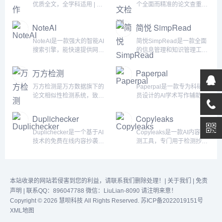
优质全文，全学科适用 | AI
个全面而精准的论文查重平
工具导航专注于人工智能的
台，专注于为高校毕业生、
工具导航,收录了国内外
研究生、期刊编辑等提供专
NoteAI
简悦 SimpRead
5000+个AI工具！为用户提
业的论文检测服务。采用先
供丰富的AI资源。帮助您加
进的文本比对技术，对提交
NoteAI是一款强大的智能AI
简悦SimpRead是一款全面
入人工智能浪潮，自动化高
的论文进行全面细致的比
搜索引擎，能快速提供网页
的信息管理和知识管理工
效完成任务！...
对，以发现论文中与他人作
或搜索结果的简洁概述。其
具，集剪藏、稍后读、阅
品存在的相似部分，并为其
运用先进的人工智能算法来
读、批注、回顾、导出等多
万方检测
Paperpal
提供详细的结果报告。我们
分析内容并提取关键信息，
种功能于一体。其独特之处
的系统涵盖了多个学术领域
使用户无需阅读整个页面或
在于采用本地环境为基础的
万方检测是万方数据旗下的
Paperpal是一款专为科研人
的期刊论文、硕士论文等各
结果集，便能获得所需概括
稍后读/标注系统，注重用户
论文相似性检测系统，致力
员设计的AI学术写作辅助工
类文献，能准确...
信息。与Perplexity AI相
隐私（由于数据存储在本
于提供最严谨、科学的论文
具。它结合了先进的AI技术
似，NoteAI也提供简单易用
地，不涉及账户系统），可
检测服务。通过采用先进的
和丰富的学术出版经验，旨
Duplichecker
Copyleaks
的界面，使用户享受更便捷
以将任何进入简悦阅读模式
技术，对海量学术文献数据
在帮助研究人员和学者提升
的体验。通过消除手动筛选
的页面完美保存到本地（包
进行全文比对，为用户提供
他们的英文学术论文质量，
Duplichecker是一个基于AI
Copyleaks是一款AI内容检
冗长文本或...
括图片），并方便地转移到
精准详实的相似性检测结
让科研人员在短时间内将文
技术的免费在线内容抄袭检
测工具，专门用于检测抄袭
大多数生产...
果。该服务秉持客观、公
章整理成可出版的形式。主
测工具，主要用于检测文本
和人工智能生成的内容。它
正、精准、全面的服务原
要功能包括：语言编辑：识
内容的重复度，以判断是否
专为不同行业的教育机构、
则，为用户提供多版本、多
别并校正稿件中的语法瑕
存在抄袭行为。它可以扫描
个人和企业而设计。通过使
维度的检测报告，帮助用户
疵，改进非母语作者的英语
整个互联网，识别与你的网
用人工智能，Copyleaks能
本站收录的网站若侵害到您的利益，请联系我们删除处理！|
关于我们
|
免责
更好地了解其论文的相似度
写作。文本改写与生成：提
站或文件中有相同短语、句
扫描互联网上的数十亿页内
声明
| 联系QQ：896047788 微信：LiuLian-8090 请注明来意！
情况，以便更好地进...
供...
子或段落的其他网站。使用
容，以查找与提交的书面作
Copyright © 2026 慧呗科技 All Rights Reserved.
苏ICP备2022019151号
Duplichecker时，你只需输
品有任何相似之处或存在被
XML地图
入你的网站地址或上传包含
盗内容的痕迹。这款工具可
你内容的文件，它就会进行
以检测所有格式的文本，包