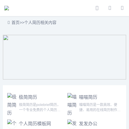
首页
>>
个人简历相关内容
极简简历
喵喵简历
极简简历是polebrief简历，
喵喵简历是一款高效、便
一个专业免费的个人简历制
捷、易用的在线简历制作工
作平台，在线简历引领者，
具，通过智能推荐功能为用
带给你不一样的体验，拥有
户带来轻松的制作体验。同
个人简历模板网
发发办公
专业简历模板，为求职者提
时，由专业人员设计的模板