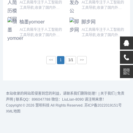
供专业极简的简历模板，三
和优秀的交互设计，确保了
AI工具箱专注于人工智能的
AI工具箱专注于人工智能的
分钟制作一份简历，可随时
简历的专业性和美观度。自
工具导航,收录了国内外
工具导航,收录了国内外
随地将在线制作的简历下载
上线以来，该工具凭借其优
5000+个AI工具！为用户提
5000+个AI工具！为用户提
为图片、PDF、Word格式
势和实用性，吸引了众多用
供丰富的AI资源。帮助您加
供丰富的AI资源。帮助您加
柚墨yomoer
脚步网
文件。极简简历_PoleBrief
户，短短10天内便积累了
入人工智能浪潮，自动化高
入人工智能浪潮，自动化高
简历：在线简历引领者，带
10000名用户，吸引了众多
效完成任务！...
效完成任务！...
AI工具箱专注于人工智能的
AI工具箱专注于人工智能的
给你不一样的...
用户，成为市场上备受欢迎
工具导航,收录了国内外
工具导航,收录了国内外
的简历制作...
5000+个AI工具！为用户提
5000+个AI工具！为用户提
供丰富的AI资源。帮助您加
供丰富的AI资源。帮助您加
入人工智能浪潮，自动化高
入人工智能浪潮，自动化高
效完成任务！...
效完成任务！...
<<
1
1/1
>>
本站收录的网站若侵害到您的利益，请联系我们删除处理！|
关于我们
|
免责
声明
| 联系QQ：896047788 微信：LiuLian-8090 请注明来意！
Copyright © 2026 慧呗科技 All Rights Reserved.
苏ICP备2022019151号
XML地图