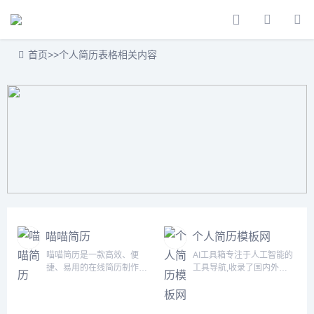
首页
>>
个人简历表格相关内容
喵喵简历
个人简历模板网
喵喵简历是一款高效、便
AI工具箱专注于人工智能的
捷、易用的在线简历制作工
工具导航,收录了国内外
具，通过智能推荐功能为用
5000+个AI工具！为用户提
户带来轻松的制作体验。同
供丰富的AI资源。帮助您加
时，由专业人员设计的模板
入人工智能浪潮，自动化高