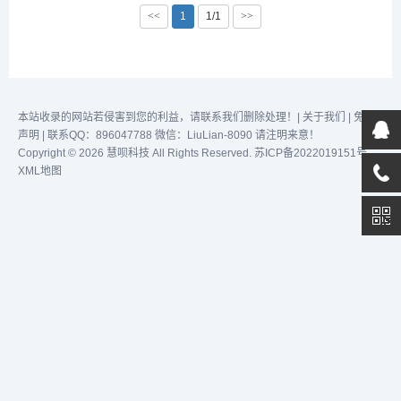
和优秀的交互设计，确保了
效完成任务！...
<<
1
1/1
>>
简历的专业性和美观度。自
上线以来，该工具凭借其优
势和实用性，吸引了众多用
户，短短10天内便积累了
10000名用户，吸引了众多
用户，成为市场上备受欢迎
本站收录的网站若侵害到您的利益，请联系我们删除处理！|
关于我们
|
免责
的简历制作...
声明
| 联系QQ：896047788 微信：LiuLian-8090 请注明来意！
Copyright © 2026 慧呗科技 All Rights Reserved.
苏ICP备2022019151号
XML地图