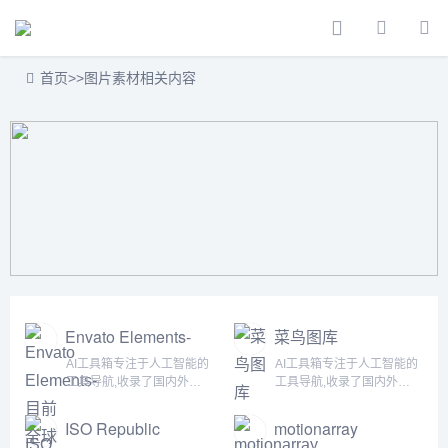
首页
>>
图片素材相关内容
Envato Elements-
菜鸟图库
目前全球最大的素
AI工具箱专注于人工智能的
AI工具箱专注于人工智能的
材库，无限下载设
工具导航,收录了国内外
工具导航,收录了国内外
计素材资源
5000+个AI工具！为用户提
5000+个AI工具！为用户提
供丰富的AI资源。帮助您加
供丰富的AI资源。帮助您加
ISO Republic
motionarray
入人工智能浪潮，自动化高
入人工智能浪潮，自动化高