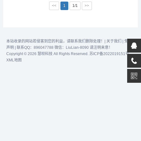
择目标国家或地区，并直接
效完成任务！...
<<
1
1/1
>>
获取该地的地图区域。在地
图上，用户可以进行各种自
定义操作，如设置不同地区
的配色，添加坐标和线条注
记，甚至对特定区域进行特
别标示和微调。P...
本站收录的网站若侵害到您的利益，请联系我们删除处理！|
关于我们
|
免责
声明
| 联系QQ：896047788 微信：LiuLian-8090 请注明来意！
Copyright © 2026 慧呗科技 All Rights Reserved.
苏ICP备2022019151号
XML地图