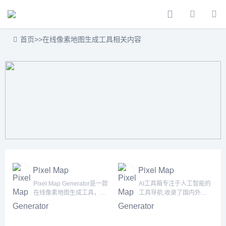
首页
>>
在线像素地图生成工具相关内容
Pixel Map
Pixel Map
Generator
Generator
Pixel Map Generator是一款
AI工具箱专注于人工智能的
在线像素地图生成工具，主
工具导航,收录了国内外
要用于生成美观大方的像素
5000+个AI工具！为用户提
化地图。它拥有相当完善的
供丰富的AI资源。帮助您加
区域地图资源，用户可以选
入人工智能浪潮，自动化高