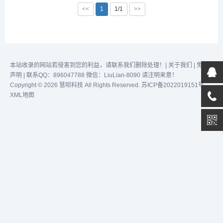
择目标国家或地区，并直接
效完成任务！...
<<
1
1/1
>>
获取该地的地图区域。在地
图上，用户可以进行各种自
定义操作，如设置不同地区
的配色，添加坐标和线条注
记，甚至对特定区域进行特
别标示和微调。P...
本站收录的网站若侵害到您的利益，请联系我们删除处理！|
关于我们
|
免责
声明
| 联系QQ：896047788 微信：LiuLian-8090 请注明来意！
Copyright © 2026 慧呗科技 All Rights Reserved.
苏ICP备2022019151号
XML地图