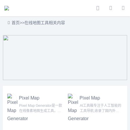
首页
>>
在线地图工具相关内容
Pixel Map
Pixel Map
Generator
Generator
Pixel Map Generator是一款
AI工具箱专注于人工智能的
在线像素地图生成工具，主
工具导航,收录了国内外
要用于生成美观大方的像素
5000+个AI工具！为用户提
化地图。它拥有相当完善的
供丰富的AI资源。帮助您加
区域地图资源，用户可以选
入人工智能浪潮，自动化高