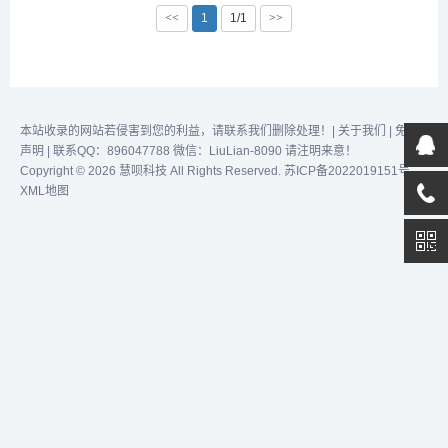
为您的创意提供全方位的支
效完成任务！...
<<
1
1/1
>>
持。在移图网，您可以找到
各种类型的图片，包括电视
背景墙、平开门、大型壁
画、装饰画、精雕软包移
门、玻璃移门图库等。我们
的图片库不断更新，涵盖了
本站收录的网站若侵害到您的利益，请联系我们删除处理！|
关于我们
|
免责
各种风格和主题，...
声明
| 联系QQ：896047788 微信：LiuLian-8090 请注明来意！
Copyright © 2026 慧呗科技 All Rights Reserved.
苏ICP备2022019151号
XML地图