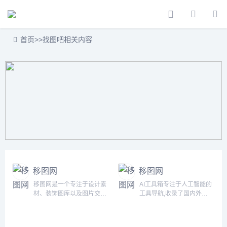
首页
>>
找图吧相关内容
移图网
移图网
移图网是一个专注于设计素
AI工具箱专注于人工智能的
材、装饰图库以及图片交易
工具导航,收录了国内外
的中心。我们提供海量的高
5000+个AI工具！为用户提
质量图片，包括各种设计素
供丰富的AI资源。帮助您加
材、装饰画、摄影作品等，
入人工智能浪潮，自动化高