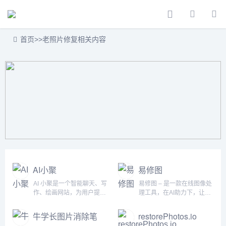
首页
>>
老照片修复相关内容
AI小聚
易修图
AI 小聚是一个智能聊天、写
易修图 – 是一款在线图像处
作、绘画网站，为用户提供
理工具，在AI助力下，让您
强大的 AI 模型。在这里，用
更容易的修改图片。支持在
户只需要输入文字或图片，
线抠图、一键抠图、去水
牛学长图片消除笔
restorePhotos.io
就可以生成独特的 AI 绘画作
印、一键去水印、模糊照片