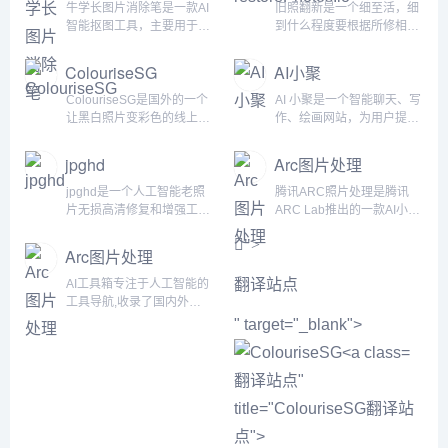
品。无论用户是否有绘画经
变清晰、无损放大、视频去
牛学长图片消除笔是一款AI
旧照翻新是一个细至活，细
验，都可以通过 AI 小聚创作
水印、视频字幕合成、视频
智能抠图工具，主要用于图
到什么程度要根据所修相片
出令人惊叹的 AI 艺术作品，
格式转换音视频分离等功
片杂物、背景去除、抠图
的破损度来决定，日常修复
高效解放生产力。...
能，一键就能批量处理图
等，可以帮助用户轻松移除
旧照时也是个麻烦事，在AI
ColouriseSG
AI小聚
片，提高图片和视频的编辑
图片上的多余物体，如人
的世界里，同样也是一分钟
效率。易修图易修图的功能
物、物体和杂物。它支持
的事情！restorePhotos.io
ColouriseSG是国外的一个
AI 小聚是一个智能聊天、写
亮点：1、智能消除(去水...
JPEG、JPG、PNG和
是一个基于人脸修复的在线
让黑白照片变彩色的线上工
作、绘画网站，为用户提供
WebP格式的图片，基于AI
照片修复工具。它使用AI人
具，以50万张旧相片深度学
强大的 AI 模型。在这里，用
技术使用深度学习算法分析
工智能技术来修复照片中模
习技术为基础来训练神经网
户只需要输入文字或图片，
jpghd
Arc图片处理
图像结构，根据周围区域的
糊的人脸部分，可以帮助用
络，让机器能够自动判断黑
就可以生成独特的 AI 绘画作
模式和相似性移除不需要的
户恢复和增强老旧模糊的面
白相片每个部分并进行适当
品。无论用户是否有绘画经
jpghd是一个人工智能老照
腾讯ARC照片处理是腾讯
对象，让您轻松处理各种类
部照片。该工具的...
着色，让这些四、五十年甚
验，都可以通过 AI 小聚创作
片无损高清修复和增强工
ARC Lab推出的一款AI小工
型的抠图和...
至更早之前的老照片得以获
出令人惊叹的 AI 艺术作品，
具，支持老照片修复、老照
具，目前以demo的形式提
">
得新的面貌。ColouriseSG
高效解放生产力。...
片上色和魔法动态照片。您
供了人像修复、人像抠图、
Arc图片处理
是由新加坡技术部门
可以在这个网站上上传您的
动漫增强三个功能，供用户
GovTech Singapore在今年
老照片，选择您想要的功
免费使用。该工具还提供实
翻译站点
AI工具箱专注于人工智能的
初黑...
能，比如修复、上色或者动
时人像抠图和实时动漫增强
工具导航,收录了国内外
态化，然后下载处理后的照
功能，方便用户进行老照片
5000+个AI工具！为用户提
" target="_blank">
片。jpghd支持多种图片格
修复、图像无损放大以及模
供丰富的AI资源。帮助您加
式，比如PDF、Word、
糊照片修复等操作。使用腾
入人工智能浪潮，自动化高
PPT、JPG、CAJ等等。您
讯ARC照片处理，用户可以
效完成任务！...
翻译站点
"
还可以一次性上传多个文
轻松地将旧照片转换成高
title="ColouriseSG
翻译站
件...
质...
点
">