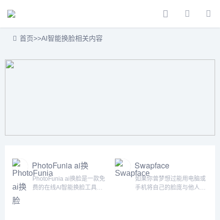
首页
>>
AI智能换脸相关内容
PhotoFunia ai换
Swapface
脸
PhotoFunia ai换脸是一款免
如果你曾梦想过能用电脑或
费的在线AI智能换脸工具，
手机将自己的脸庞与他人或
让您轻松将一张人脸照片替
角色的脸庞实时交换，或者
换成另一张。只需上传两张
曾想过通过一款简单易用的
人脸照片，系统即可自动进
软件来制作出趣味横生、惊