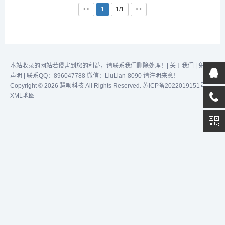
行换脸操作，确保颜色匹
艳绝伦的面部交换直播、视
<<
1
1/1
>>
配，让效果更加逼真。完成
频或图片，那么，
换脸后，您可以一键无水印
Swapface——这款刚刚崭
下载照片到本地，方便快
露头角的面部交换软件——
捷。为了获得最佳的换脸效
绝对是你不可错过的选择！
果，建议上传的人脸照片角
Swapface——全球用户的
度、颜色尽量相似。通过
首选，一款轻量级、超现
本站收录的网站若侵害到您的利益，请联系我们删除处理！|
关于我们
|
免责
不...
实、实时...
声明
| 联系QQ：896047788 微信：LiuLian-8090 请注明来意！
Copyright © 2026 慧呗科技 All Rights Reserved.
苏ICP备2022019151号
XML地图