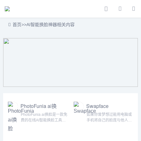
首页
>>
AI智能换脸神器相关内容
PhotoFunia ai换
Swapface
脸
PhotoFunia ai换脸是一款免
如果你曾梦想过能用电脑或
费的在线AI智能换脸工具，
手机将自己的脸庞与他人或
让您轻松将一张人脸照片替
角色的脸庞实时交换，或者
换成另一张。只需上传两张
曾想过通过一款简单易用的
人脸照片，系统即可自动进
软件来制作出趣味横生、惊