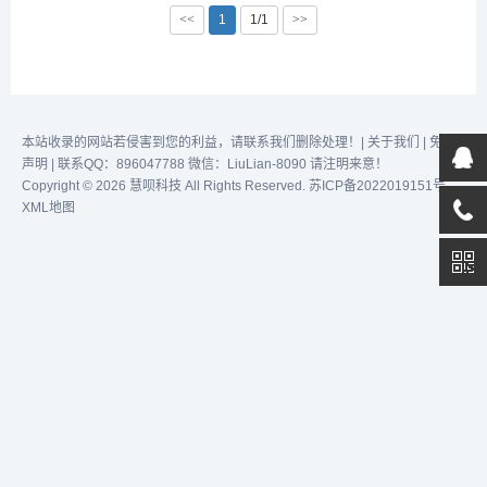
行换脸操作，确保颜色匹
艳绝伦的面部交换直播、视
<<
1
1/1
>>
配，让效果更加逼真。完成
频或图片，那么，
换脸后，您可以一键无水印
Swapface——这款刚刚崭
下载照片到本地，方便快
露头角的面部交换软件——
捷。为了获得最佳的换脸效
绝对是你不可错过的选择！
果，建议上传的人脸照片角
Swapface——全球用户的
度、颜色尽量相似。通过
首选，一款轻量级、超现
本站收录的网站若侵害到您的利益，请联系我们删除处理！|
关于我们
|
免责
不...
实、实时...
声明
| 联系QQ：896047788 微信：LiuLian-8090 请注明来意！
Copyright © 2026 慧呗科技 All Rights Reserved.
苏ICP备2022019151号
XML地图