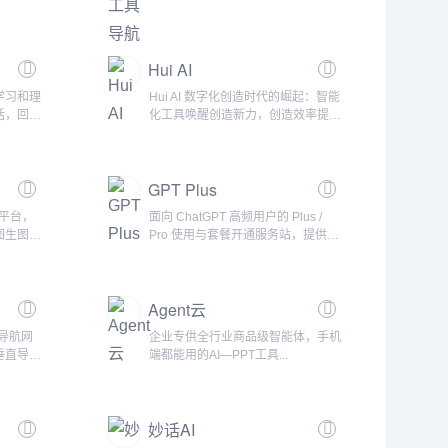
阅读本免
网站，500+ AI 工具导航大全。AI工
导航】，
具集介绍AI工具集专注于收录和推荐
的信息仅
国内外热门、创意、有趣、前沿的AI
Hui AI
的所有信
工具和网站，致力于为大家提供一个
对于本站
快速访问任意人工智能网站的门户和
学习和理
Hui AI 数字化创造时代的崛起：智能
性、有效
入口。我们的目标是让所有人都方便
话，回答
化工具唤醒创造新力，创造效率提升
性，我们
快捷地探索AI技术，让你在个人学
获取信
提升。未来已来，创作效率翻倍提
习、生活和工作...
升。...
GPT Plus
成平台，
面向 ChatGPT 高频用户的 Plus /
图生图、
Pro 使用与套餐开通服务站，提供套
产品简介
餐说明、订单追踪和客服支持。产品
一个面向中
简介GPT Plus 是一个围绕 ChatGPT
。用户输
Plus 与 Pro 使用需求搭建的套餐开
Agent云
考图，就
通服务站，适合需要稳定使用
、电商
ChatGPT、Codex、日常办公、学习
质导航网
企业专供全行业商品级智能体，手机
图片等视
写作、编程辅助和商业生产力工具的
垂直导
端都能用的AI—PPT工具...
示词的图
用户。服务采用独享充值到用户本人
域导航网
账户的方式，不是共享...
质网站资
妙话AI