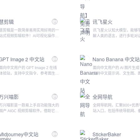
成为每个初创企业都必须面对的挑
址导航】网站之前，请仔细
战。你是否曾经想过，为什么有些品
责声明。一般信息【AI网址
牌的视频能够在短时间内火遍全网，
下称“本站”。在网站上提供
慧剪辑
讯飞星火
而有些视频却无人问津？答案往往就
用于一般信息目的。本站上
在于对工具的选择和使用上。今天，
息都是善意提供的，但是，
慧剪辑是一款简单易用实用好用的一
讯飞星火认知大模型，能够
我们要介绍的就是这样一款利器——
上任何信息的准确性、充分
站式视频剪辑软件！AI可视化操作的
解人类的语言，进行多轮对
慧剪辑。慧剪辑，这个名字或许对一
性、可靠性、可用性或完整
短视频剪辑去重、批量剪辑搬运去
问题，高效便捷地帮助人们
些人来说还比较...
不作任何...
重，包含视频批量解析下载，视频AI
息、知识和灵感。...
批量剪辑，批量分割，混剪，有序混
GPT Image 2 中文站
Nano Banana 中文站
剪，随机混剪，AI分镜混剪等，可以
支持添加素材，字幕，图片和画中
面向中文用户的 GPT Image 2 在线
面向中文用户的 AI 图片生
画，支持语音添加，自动配音，自动
体验站，支持中文指令、参考图生
支持中文提示词、文生图、
字幕等。是自媒体，工作室，新手小
图、4K 输出和商业素材创作。产品
热门模板和高清图片创作。
白人群，不二之选...
简介GPT Image 2 中文站是一个聚焦
Nano Banana 中文站是
GPT Image 2 图像生成能力的在线工
文用户的 AI 图片生成平台
万兴喵影
全网导航
作台。用户可以通过中文指令生成图
入简单中文描述，或上传参
片，也可以上传参考图继续生成海
可以生成插画、头像、海报
万兴喵影是一款易上手且功能强大的
全网导航网，汇聚800+优
报、产品图、人像写真、插画、电商
图、社媒配图、产品摄影风
国产 AIGC 视频剪辑软件。借助它，
站入口，包括传统导航网、
主图和社媒封面等素材。网站把模型
觉素材。相比只面向英文提
您能够快速、轻松地将视频片段、照
航、行业导航、AI导航、地
选择、图片生成、作...
片工具，Nano Ban...
片和音乐素材融合，打造出独具特色
站，助你一站直达10万+优
的视频故事。使用万兴喵影，您将突
源...
Midjourney中文站
StickerBaker
破想象力的边界。它让创意表达变得
触手可及，无论您是否具备专业剪辑