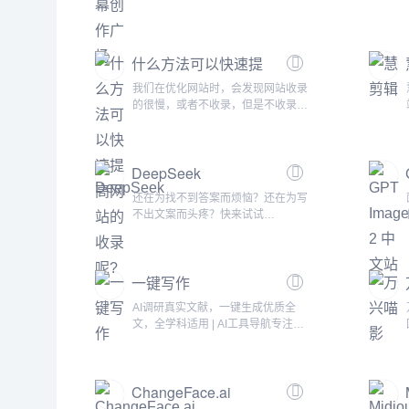
一站式专业创作解决方案。...
什么方法可以快速提
高网站的收录呢?
我们在优化网站时，会发现网站收录
的很慢，或者不收录，但是不收录对
于网站优化方面影响还是很大的，那
么什么方法可以快速提高网站的收录
呢?下面AB模板网网站优化为大家详
DeepSeek
细介绍： 1、高质量的内容
搜索引擎对于原创的高质量内容颇为
还在为找不到答案而烦恼？还在为写
喜欢，反之比较讨厌重复的内容和抄
不出文案而头疼？快来试试
袭的行为，所以只有我们提高内容的
DeepSeek-V3 智能助手吧！
质量，增加一些...
DeepSeek-V3，你的全能生活工作
助手！海量知识，精准解答： 无论
一键写作
是生活常识、科技前沿，还是专业知
识，我都能为你提供准确、全面的解
AI调研真实文献，一键生成优质全
答。自然对话，流畅沟通： 我能理
文，全学科适用 | AI工具导航专注于
解你的语言，与你进行多轮对话，让
人工智能的工具导航,收录了国内外
交流更自然、更高效。创作达人，
5000+个AI工具！为用户提供丰富的
灵...
AI资源。帮助您加入人工智能浪潮，
ChangeFace.ai
自动化高效完成任务！...