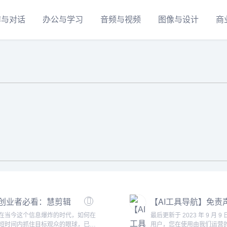
作与对话
办公与学习
音频与视频
图像与设计
商
创业者必看：慧剪辑
【AI工具导航】免责
在初创企业视频营销
明
在当今这个信息爆炸的时代，如何在
最后更新于 2023 年 9 月 9
中的作用
短时间内抓住目标观众的眼球，已经
用户，您在使用由我们运营的