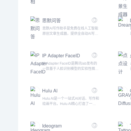
绘画创作模型。它具备了强大的绘画
能力，可以创作出各种风格和类型的
艺术作品。同时，它也拥有高度的智
思默问答
能性和适应性，可以根据用户的需求
和反馈不断优化自己的表现和服务。
思默AI写作助手是免费在线人工智能
无论是在艺术创作还是其他领域，通
原创文章生成器，提供全自动AI写文
义万相都能够为用户提供非常高的水
章、AI写论文、AI写小说、AI对对
平和帮助...
联、AI写诗歌、AI写作文等自然语言
处理服务。什么是SiteSMO？
IP Adapter FaceID
SiteSMO是一款提升工作与生活的AI
应用工具，它能够为用户提供全方位
IP Adapter FaceID是腾讯lab发布的
的帮助，让用户在各个领域都能得到
一款基于人脸识别模型的实验性图像
有效的支持。各种应用领域...
生成工具。其核心技术是允许用户上
传自己的面部照片，并结合文字描
述，生成特定人物的不同风格图像。
Hulu Al
此外，用户还可以控制生成图像的样
式和质量，并通过LoRA技术提高生
Hulu Al是一个一站式AI对话、写作和
成图像的ID一致性。这个模型使用了
绘画平台。Hulu AI精心打造了一个
人脸识别模型中的人脸 ...
接入了当前市场上最为先进的大型模
型，特别是两个难以获取的顶尖AI工
具：GPT4.0和Midjourney绘画。在
Ideogram
AI对话方面，用户可以轻松地在界面
右上角切换不同的模型，以便直观地