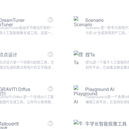
平台或营销团队快速生成高质量的产
Spark Your Imaginatio
品图片，只需导入图片，即可完成从
文明始于点点星火之间，Tia
抠图到制作新图。通过上传几张产品
意的火花不断迸发。用领先的
DreamTuner
Scenario
的照片，Mokker可以根据产品特征
术，助力创作者点燃灵感与
和风格自动创建逼真的背景和场景，
Tiamat将持续专注为用户
DreamTuner是由字节跳动开发的一
Scenario 是一款专为游戏
无需手动编辑。此外，Mokker还提
理解中文语境的AI生成，更
款人工智能图像生成工具。这是一种
计的 AI 生成游戏资产工具
供了一系列高质量的模板，包括家...
基于自...
从单个图像生成主体驱动的新通用方
了一套全面的功能，旨在帮
法，可以创建令人震惊的一致主体身
发者创建与其独特风格和艺
份。你只需要提供一张图片，
符的独特、高质量的游戏艺
点点设计
捏Ta
DreamTuner就能帮你生成与这张图
Scenario的突出特点之一
片在主题和风格上一致的新图像。这
能力，允许用户根据独特的
点点设计是一个创意AI绘图工具，它
捏Ta是一个基于人工智能的
个工具特别适用于需要根据特定主题
术方向训练人工智能模型。
通过先进的算法将用户的文字描述转
创作平台。它由看见概念推
或条件创建个性化图像的场景。 Dr...
后，AI可以生成符合用户风..
化为独特的图像。提供多种绘画风
于帮助用户通过一键式操作
格，操作简单且功能强大。涵盖从文
漫画，依托于团队自研的多模
字到图像的自由转换，一键即可启
型，为用户提供AI漫画和虚
GRAVITI Diffus
Playground AI
程。这个工具的目标是为艺术家、设
容生成的工具，支持用户对热
计师以及任何对创意表达感兴趣的人
色进行微调或创作全新角色
GRAVITI Diffus 是一个在线AI人工智
Playground AI是一个免费
提供一个简单而强大的平台。主要特
次元玩家的二创需求。用户
能图片生成工具，让你可以使用稳定
编辑工具平台，它支持在线
点多样化的绘画风格：用户可以选择
台上根据设置好的剧情，为
扩散（Stable Diffusion）这种人工智
Stable Diffusion和DALL·
从写实到抽象，...
照片...
能生成模型来创造和探索艺术图像。
行的AI模型。这些模型的功
你只需要输入一些文字描述，就可以
文字转化为图像（文生图）
Tattoodrift
牛学长智能抠像工具
生成逼真的图像，或者使用Refoucs
转化为文字（图生图）、二
功能来改变图像的焦点和风格。目前
及超像素等，为你的创作提