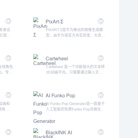
n，犹如人类
这个网站采用先进的人工智能技术，
mat使创
可以自动识别图片中的主体并精确地
AI技
去除背景。使用该网站非常简单，只
PixArt-Σ
想象。
需上传图片，然后网站会自动完成抠
提供更容易
图操作，无需任何专业技能或经验。
开发者设
PIXART-Σ是华为推出的图像生成模
深入挖掘
目前测试阶段还未有限制，可以无限
，它提供
型，由华为诺亚方舟实验室、大连理
次数地使用。无论你是设计师、摄影
助游戏开
工大学和香港大学的研究团队开发。
师还...
术方向相
采用Diffusion Transformer (DiT) 架
术。
构，可直接生成 4K 分辨率的 AI 图
Cartwheel
是它的微调
像。用户只需输入一段文字描述就能
风格和艺
生成具有4K高分辨率的图像，相较
在线角色
Cartwheel 是一个功能强大的文本转
训练完成
于前身PixArt-α，它提供了...
出，专注
3D动画平台。只需要通过输入文字
.
创作同人
提示就能来生成适用于视频、游戏、
态AI模
电影、广告、社交或VR项目的3D动
拟角色内
画角色。用户不仅可以轻松生成各种
AI Funko Pop
门IP角
动作的角色，还支持将这些角色导出
，满足二
到任何3D程序中进行编辑。尽管
Generator
AI绘画和
AI Funko Pop Generator是一款基于
可以在平
Cartwheel目前还在测试阶段，但它
使用
人工智能的免费Funko Pop风格生成
角色拍摄
已经展示了生成多种酷炫动作...
E2两种流
器，它使用人工智能技术让你可以创
能包括将
建定制的Funko Pop小雕像图像。你
、将图像
可以提供详细的描述，指导AI生成与
BlackINK AI
次编辑以
你想象中的Funko Pop相匹配的形
供更多可
象，包括服装、配饰、姿势、面部表