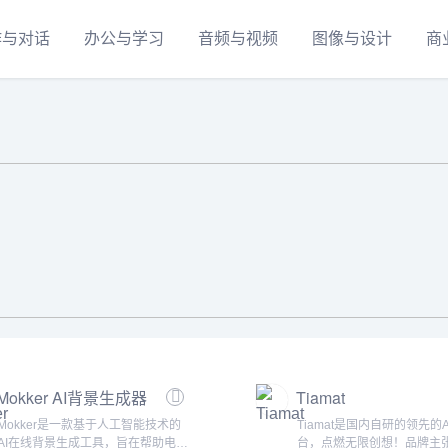
作与对话
办公与学习
音频与视频
图像与设计
商
Mokker AI背景生成器
Tiamat
Mokker是一款基于人工智能技术的
Tiamat是国内自研的领先的
AI在线背景生成工具，旨在帮助电商
台，点燃无限创想！品牌主