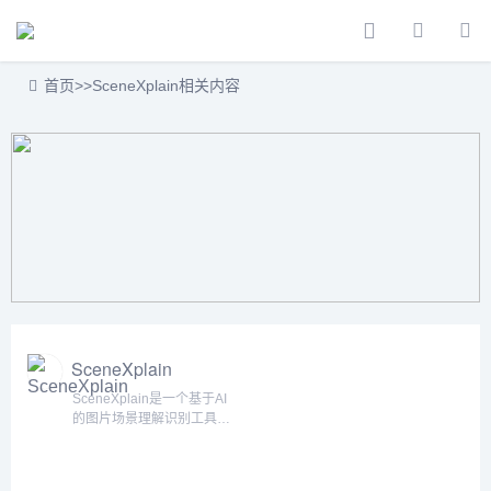
首页
>>
SceneXplain相关内容
SceneXplain
SceneXplain是一个基于AI
的图片场景理解识别工具，
主要功能是分析和解释图片
中的场景、人物、物体以及
它们之间的关系。它能够准