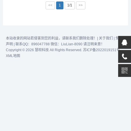
确识别图片的关键信息，理
<<
1
1/1
>>
解画面表达的气氛，并捕捉
图片中的细节，然后用流畅
连贯的语言描述出图片中场
景表达的内容。它使用了最
先进的深度学习模型和知识
图谱技术，以提供高效和
本站收录的网站若侵害到您的利益，请联系我们删除处理！|
关于我们
|
免责
准...
声明
| 联系QQ：896047788 微信：LiuLian-8090 请注明来意！
Copyright © 2026 慧呗科技 All Rights Reserved.
苏ICP备2022019151号
XML地图