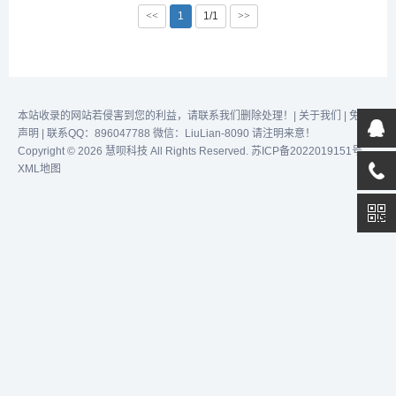
成，充当大型语言模型和用
<<
1
1/1
>>
户私人数据之间的桥梁。借
助 LlamaIndex，用户可以
轻松获取现有数据源和格
式，以方便 LLM 的方式构
建数据，根据 LLM 输...
本站收录的网站若侵害到您的利益，请联系我们删除处理！|
关于我们
|
免责
声明
| 联系QQ：896047788 微信：LiuLian-8090 请注明来意！
Copyright © 2026 慧呗科技 All Rights Reserved.
苏ICP备2022019151号
XML地图