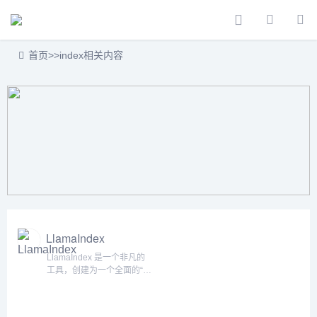
首页
>>
index相关内容
LlamaIndex
LlamaIndex 是一个非凡的
工具，创建为一个全面的“数
据框架”，以促进 LLM（大
型语言模型）应用程序的开
发。该框架与 ChatGPT 集