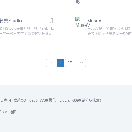
多种语言和数字人模板，能够极致还
于AI数字人视频生成算法、
原真人形象和声音表现力。主要涉及
型、AI文生图、AIGC等多
自媒体短视频和数字人短视频的生
致力于让每个人都可以轻松
必剪Studio
MuseV
成，它能长期、高效地生产创作，快
量、高效率的数字人视频内
速提升品牌形象，甚至打造出千万级
如影提供了丰富的视频创作
必剪Studio是由哔哩哔哩（B站）推
MuseV是一个由腾讯音乐
的电商宣传视频。这种技术解决了电
用户无需进行拍摄剪辑等繁
出的一款国内首个免费数字分身定制
天琴实验室推出的基于SD扩
商宣传视频拍摄真人出镜难、视频制
只需打开商汤如影APP，选择.
工具。它集成了数字分身和音色定制
的高保真虚拟人视频生成框
作门槛高、...
功能，旨在帮助视频和音频创作者提
文生视频、图生视频、视频
高创作效率。用户可以上传个人视频
多种生成方式，能够保持角
和语音数据，利用AI技术生成高度仿
性，且不受视频长度限制。
真的数字分身模型，实现逼真的出镜
用户可以通过MuseV轻松
<<
1
1/1
>>
效果。 必剪Studio官方视频介绍：
图像或现有视频转换成高质
document.create...
人视频，无需担心角色形象
或视频...
免责声明
| 联系QQ：896047788 微信：LiuLian-8090 请注明来意！
号
XML地图